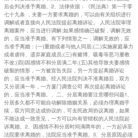
后会判决准予离婚。2、法律依据：《民法典》第一千零
七十九条 ，夫妻一方要求离婚的，可以由有关组织进行
调解或者直接向人民法院提起离婚诉讼。 人民法院审理
离婚案件，应当进行调解;如果感情确已破裂，调解无效
的，应当准予离婚。有下列情形之一，调解无效的，应
当准予离婚：(一)重婚或者与他人同居;(二)实施家庭暴力
或者虐待、遗弃家庭成员;(三)有赌博、吸毒等恶习屡教
不改;(四)因感情不和分居满二年;(五)其他导致夫妻感情
破裂的情形，一方被宣告失踪，另一方提起离婚诉讼
的，应当准予离婚。经人民法院判决不准离婚后，双方
又分居满一年，一方厦门调查公司 再次提起离婚诉讼
的，应当准予离婚。、二、分居离婚要注意哪些问题1、
分居多久都不可能自动解除婚姻关系，必须办理离婚手
续，双方同意达成协议的，可去民政局协议离婚，如果
不能达成一致意见，一方可以向有管辖权的人民法院起
诉离婚。2、因感情不和分居时间满两年的，一方起诉至
法院要求离婚的，法院应当准予离婚。3、分居原因必须