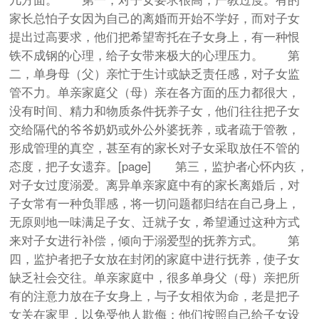
家长总怕子女因为自己的离婚而开始不学好，而对子女
提出过高要求，他们把希望寄托在子女身上，有一种恨
铁不成钢的心理，给子女带来极大的心理压力。 第
二，单身母（父）亲忙于生计或缺乏责任感，对子女监
管不力。单亲家庭父（母）亲在各方面的压力都很大，
没有时间、精力和物质条件抚养子女，他们往往把子女
交给隔代的爷爷奶奶或外公外婆抚养，或者疏于管教，
形成管理的真空，甚至有的家长对子女采取放任不管的
态度，把子女遗弃。[page] 第三，监护者心怀内疚，
对子女过度溺爱。离异单亲家庭中有的家长离婚后，对
子女常有一种负罪感，将一切问题都归结在自己身上，
无原则地一味满足子女、迁就子女，希望通过这种方式
来对子女进行补偿，倾向于溺爱型的抚养方式。 第
四，监护者把子女放在封闭的家庭中进行抚养，使子女
缺乏社会交往。单亲家庭中，很多单身父（母）亲把所
有的注意力放在子女身上，与子女相依为命，老是把子
女关在家里，以免受他人欺侮；他们按照自己给子女设