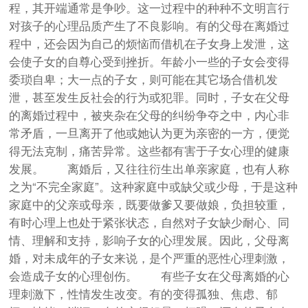
程，其开端通常是争吵。这一过程中的种种不文明言行
对孩子的心理品质产生了不良影响。有的父母在离婚过
程中，还会因为自己的烦恼而借机在子女身上发泄，这
会使子女的自尊心受到挫折。年龄小一些的子女会变得
委琐自卑；大一点的子女，则可能在其它场合借机发
泄，甚至发生反社会的行为或犯罪。同时，子女在父母
的离婚过程中，被夹杂在父母的纠纷争夺之中，内心非
常矛盾，一旦离开了他或她认为更为亲密的一方，便觉
得无法克制，痛苦异常。这些都有害于子女心理的健康
发展。 离婚后，又往往衍生出单亲家庭，也有人称
之为“不完全家庭”。这种家庭中或缺父或少母，于是这种
家庭中的父亲或母亲，既要做爹又要做娘，负担较重，
有时心理上也处于紧张状态，自然对子女缺少耐心、同
情、理解和支持，影响子女的心理发展。因此，父母离
婚，对未成年的子女来说，是个严重的恶性心理刺激，
会造成子女的心理创伤。 有些子女在父母离婚的心
理刺激下，性情发生改变。有的变得孤独、焦虑、郁