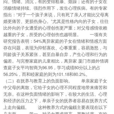
闷、情绪、消沉，有的变得粗暴、烦躁；还有的子女在
消极情绪持续、强烈作用下，发生心理疾病。有的专家
指出：“对于一个孩子来说，只有死了亲人才能比父母离
婚更痛苦、更损伤身心。”尤其是性格内向的子女，往往
比外向的子女遭受的心理创伤更严重；对父母感情依赖
越重的子女，所受的心理创伤也越明显。 一项有关
研究报告表明：54%离异家庭的子女在情绪和情感方面
存在问题，表现为抑郁寡欢、心事重重，容易激怒，与
同龄孩子关系紧张，甚至自暴自弃，产生心理和行为的
偏差。与完整家庭的儿童相比，离异家 厦门市婚外情调
查庭子女平均智商为96.95，学习成绩80分以上的占
56.25%，而和睦家庭的则为101.18和80.2%。
（二）在抚养与教育上的负面影响。 单亲家庭子女
中父母的离散，它给子女的心理不同程度地带来痛苦和
无奈。在这种负面情绪的影响下，在较大的生活、心理
和经济的压力之下，单亲子女的抚养者容易在抚养方式
上走向偏颇。 这种教养方式的偏颇主要表现在以下
几方面。 第一，对子女要求很高，严教过度。有的