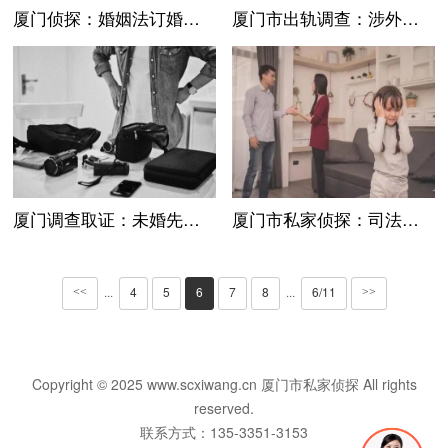
厦门侦探：婚姻法订婚礼金退还的法律规定
厦门市出轨调查：涉外结婚的法律适用比较与我国立法的完善
厦门调查取证：未婚先孕罚款缴纳地点
厦门市私家侦探：司法部关于制发涉外涉港澳台民事公证书副本有关问题的批复
4
5
6
7
8
6/11
<<
···
···
>>
Copyright © 2025 www.scxiwang.cn 厦门市私家侦探 All rights
reserved.
联系方式：135-3351-3153